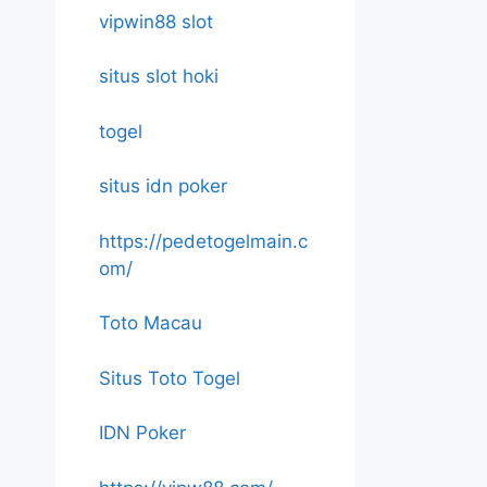
vipwin88 slot
situs slot hoki
togel
situs idn poker
https://pedetogelmain.c
om/
Toto Macau
Situs Toto Togel
IDN Poker