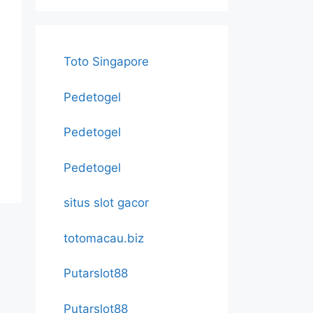
Toto Singapore
Pedetogel
Pedetogel
Pedetogel
situs slot gacor
totomacau.biz
Putarslot88
Putarslot88