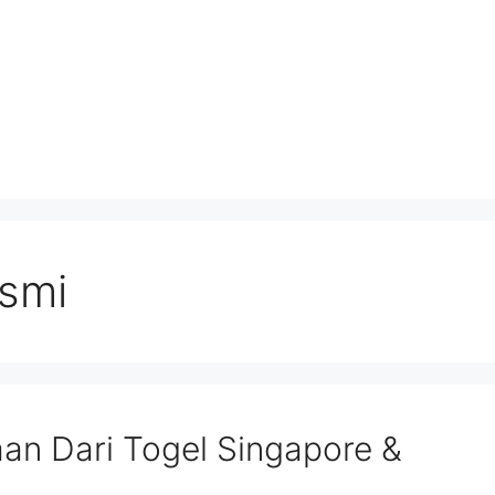
esmi
an Dari Togel Singapore &