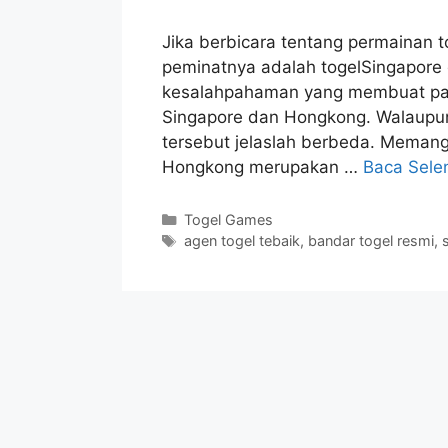
Jika berbicara tentang permainan t
peminatnya adalah togelSingapore 
kesalahpahaman yang membuat par
Singapore dan Hongkong. Walaupun
tersebut jelaslah berbeda. Memang 
Hongkong merupakan …
Baca Sele
Kategori
Togel Games
Tag
agen togel tebaik
,
bandar togel resmi
,